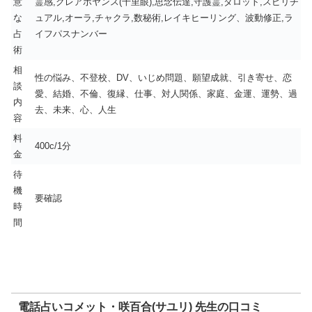
意
霊感,クレアボヤンス(千里眼),思念伝達,守護霊,タロット,スピリチ
な
ュアル,オーラ,チャクラ,数秘術,レイキヒーリング、波動修正,ラ
占
イフパスナンバー
術
相
性の悩み、不登校、DV、いじめ問題、願望成就、引き寄せ、恋
談
愛、結婚、不倫、復縁、仕事、対人関係、家庭、金運、運勢、過
内
去、未来、心、人生
容
料
400c/1分
金
待
機
要確認
時
間
電話占いコメット・咲百合(サユリ) 先生の口コミ