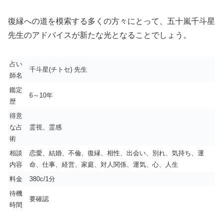
復縁への道を模索する多くの方々にとって、五十嵐千斗星
先生のアドバイスが新たな光となることでしょう。
占い
千斗星(チトセ) 先生
師名
鑑定
6～10年
歴
得意
な占
霊視、霊感
術
相談
恋愛、結婚、不倫、復縁、相性、出会い、別れ、気持ち、運
内容
命、仕事、経営、家庭、対人関係、運気、心、人生
料金
380c/1分
待機
要確認
時間