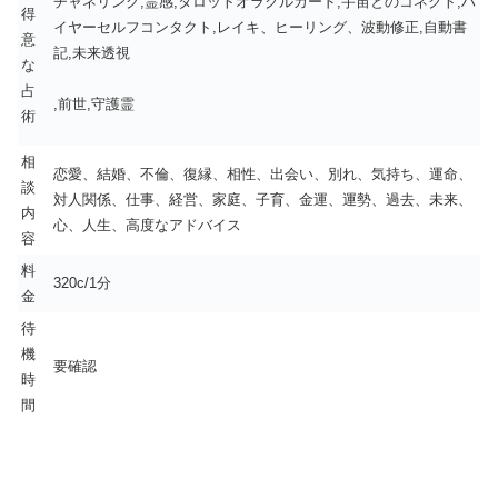
チャネリング,霊感,タロットオラクルカード,宇宙とのコネクト,ハ
得
イヤーセルフコンタクト,レイキ、ヒーリング、波動修正,自動書
意
記,未来透視
な
占
,前世,守護霊
術
相
恋愛、結婚、不倫、復縁、相性、出会い、別れ、気持ち、運命、
談
対人関係、仕事、経営、家庭、子育、金運、運勢、過去、未来、
内
心、人生、高度なアドバイス
容
料
320c/1分
金
待
機
要確認
時
間