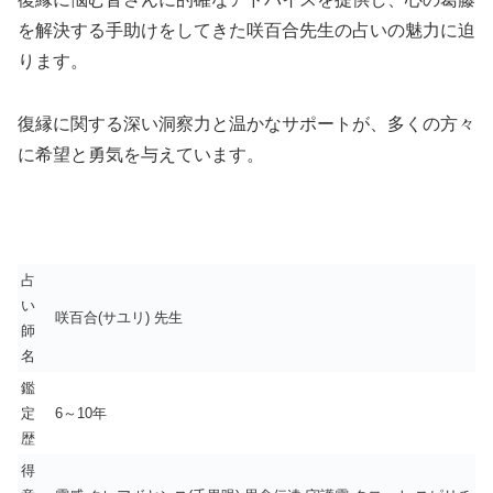
を解決する手助けをしてきた咲百合先生の占いの魅力に迫
ります。
復縁に関する深い洞察力と温かなサポートが、多くの方々
に希望と勇気を与えています。
占
い
咲百合(サユリ) 先生
師
名
鑑
定
6～10年
歴
得