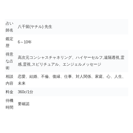
占い
八千留(ヤチル) 先生
師名
鑑定
6～10年
歴
得意
高次元コンシャスチャネリング、ハイヤーセルフ,遠隔透視,霊
な占
感,霊視,スピリチュアル、エンジェルメッセージ
術
相談
恋愛、結婚、不倫、復縁、仕事、対人関係、家庭、心、人生、
内容
未来
料金
360c/1分
待機
要確認
時間