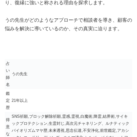
り、復縁に強いと称される理由を探求します。
うの先生がどのようなアプローチで相談者を導き、顧客の
悩みを解決に導いているのか、その真実に迫ります。
占
い
うの先生
師
名
鑑
定
21年以上
歴
SNS祈願,ブロック解除祈願,霊感,霊視,白魔術,降霊,結界術,サイキ
得
ックプロテクション,生霊封じ,高次元チャネリング、ルナティック
意
バイオリズムマヤ歴,未来透視,思念伝達,不安浄化,前世鑑定,アカシ
な