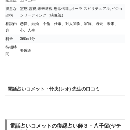
鑑定歴
11～15年
得意な
霊感,霊視,未来透視,思念伝達,,オーラ,スピリチュアル,ビジョ
占術
ンリーディング（映像視）
相談内
恋愛、結婚、不倫、仕事、対人関係、家庭、過去、未来、
容
心、人生
料金
360c/1分
待機時
要確認
間
電話占いコメット・怜央(レオ) 先生の口コミ
電話占いコメットの復縁占い師３・八千留(ヤチ