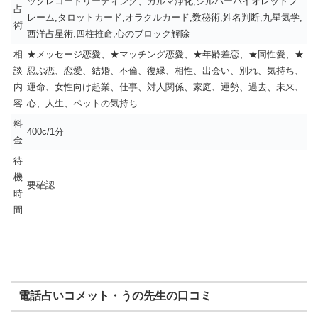
ックレコードリーディング、カルマ浄化,シルバーバイオレットフ
占
レーム,タロットカード,オラクルカード,数秘術,姓名判断,九星気学,
術
西洋占星術,四柱推命,心のブロック解除
相
★メッセージ恋愛、★マッチング恋愛、★年齢差恋、★同性愛、★
談
忍ぶ恋、恋愛、結婚、不倫、復縁、相性、出会い、別れ、気持ち、
内
運命、女性向け起業、仕事、対人関係、家庭、運勢、過去、未来、
容
心、人生、ペットの気持ち
料
400c/1分
金
待
機
要確認
時
間
電話占いコメット・うの先生の口コミ