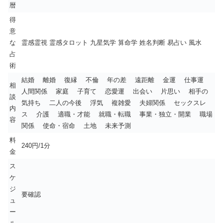
暦
得
意
な
霊感霊視 霊感タロット 九星気学 算命学 姓名判断 易占い 風水
占
術
結婚 離婚 復縁 不倫 年の差 遠距離 金運 仕事運
相
人間関係 家庭 子育て 恋愛運 出会い 片思い 相手の
談
気持ち 二人の今後 浮気 複雑愛 夫婦関係 セックスレ
内
ス 介護 適職・才能 就職・転職 事業・独立・開業 職場
容
関係 使命・宿命 土地 未来予測
料
240円/1分
金
ス
ケ
ジ
要確認
ュ
ー