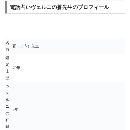
電話占いヴェルニの蒼先生のプロフィール
名
蒼（そう）先生
前
鑑
定
40年
士
歴
ヴ
ェ
ル
ニ
5年
の
在
籍