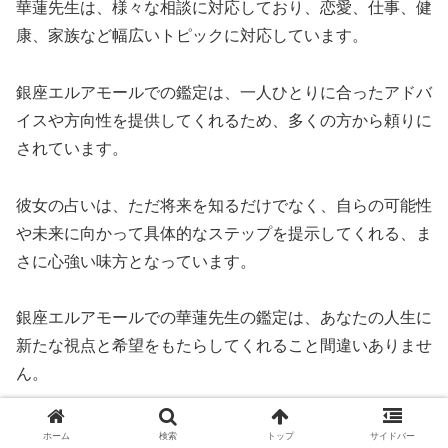
華蓮先生は、様々な相談に対応しており、恋愛、仕事、健
康、家族など幅広いトピックに対応しています。
銀座エルアモールでの鑑定は、一人ひとりに合ったアドバ
イスや方向性を提供してくれるため、多くの方から頼りに
されています。
彼女の占いは、ただ将来を知るだけでなく、自らの可能性
や未来に向かって具体的なステップを提示してくれる、ま
さに心強い味方となっています。
銀座エルアモールでの華蓮先生の鑑定は、あなたの人生に
新たな視点と希望をもたらしてくれること間違いありませ
ん。
彼女の占いの力を信じ、自らの未来を切り拓く一歩を踏み
ホーム
検索
トップ
サイドバー