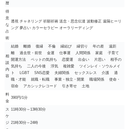
暦
得
意
透視 チャネリング 祈願祈祷 送念・思念伝達 波動修正 遠隔ヒーリ
な
ング 夢占い カラーセラピー オーラリーディング
占
術
結婚 離婚 復縁 不倫 縁結び 縁切り 年の差 遠距
離 過去世・前世 金運 仕事運 人間関係 家庭 子育て
相
開運方法 ペットの気持ち 恋愛運 出会い 片思い 相手の
談
気持ち 二人の今後 浮気 複雑愛 ツインレイ・ソウルメイ
内
ト LGBT SNS恋愛 夫婦関係 セックスレス 介護 適
容
職・才能 就職・転職 事業・独立・開業 職場関係 使命・
宿命 アカシックレコード 引き寄せ 土地
料
390円/1分
金
ス
11時30分～13時30分
ケ
ジ
21時30分～24時