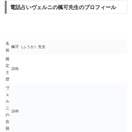
電話占いヴェルニの楓可先生のプロフィール
名
楓可（ふうか）先生
前
鑑
定
20年
士
歴
ヴ
ェ
ル
ニ
16年
の
在
籍