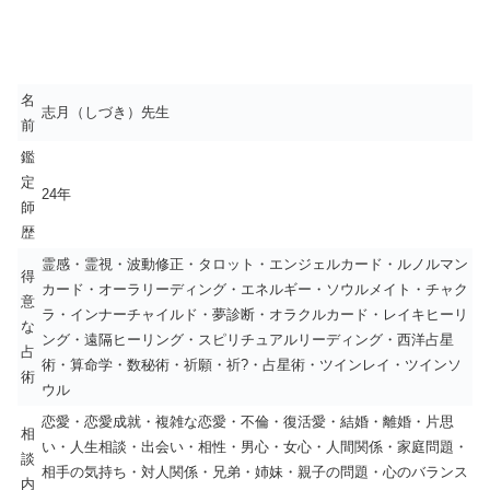
名
志月（しづき）先生
前
鑑
定
24年
師
歴
霊感・霊視・波動修正・タロット・エンジェルカード・ルノルマン
得
カード・オーラリーディング・エネルギー・ソウルメイト・チャク
意
ラ・インナーチャイルド・夢診断・オラクルカード・レイキヒーリ
な
ング・遠隔ヒーリング・スピリチュアルリーディング・西洋占星
占
術・算命学・数秘術・祈願・祈?・占星術・ツインレイ・ツインソ
術
ウル
恋愛・恋愛成就・複雑な恋愛・不倫・復活愛・結婚・離婚・片思
相
い・人生相談・出会い・相性・男心・女心・人間関係・家庭問題・
談
相手の気持ち・対人関係・兄弟・姉妹・親子の問題・心のバランス
内