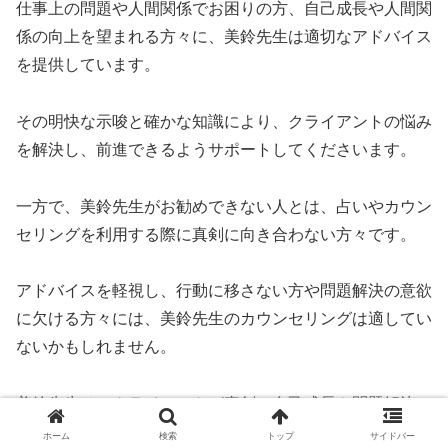
仕事上の問題や人間関係でお困りの方、自己成長や人間関
係の向上を望まれる方々に、美鈴先生は適切なアドバイス
を提供しています。
その明快な示唆と確かな知識により、クライアントの悩み
を解決し、前進できるようサポートしてくださいます。
一方で、美鈴先生がお勧めできない人とは、占いやカウン
セリングを利用する際に真剣に向き合わない方々です。
アドバイスを軽視し、行動に移さない方や問題解決の意欲
に欠ける方々には、美鈴先生のカウンセリングは適してい
ないかもしれません。
美鈴先生は、クライアントが真剣に自己成長や問題解決に
取り組む姿勢を尊重し、そういった方々に真のサポートを
ホーム
検索
トップ
サイドバー