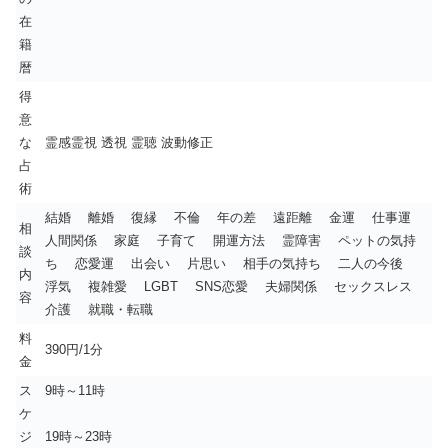
在
籍
暦
得
意
な
霊感霊視 透視 霊聴 波動修正
占
術
結婚 離婚 復縁 不倫 年の差 遠距離 金運 仕事運
相
人間関係 家庭 子育て 開運方法 霊障害 ペットの気持
談
ち 恋愛運 出会い 片思い 相手の気持ち 二人の今後
内
浮気 複雑愛 LGBT SNS恋愛 夫婦関係 セックスレス
容
介護 就職・転職
料
390円/1分
金
ス
9時～11時
ケ
ジ
19時～23時