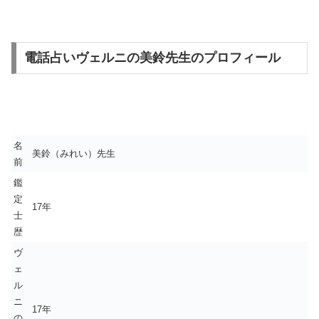
電話占いヴェルニの美鈴先生のプロフィール
名
美鈴（みれい）先生
前
鑑
定
17年
士
歴
ヴ
ェ
ル
ニ
17年
の